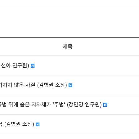
제목
오선아 연구원)
지지 않은 사실 (김병권 소장)
축법 뒤에 숨은 지자체가 ‘주범’ (강민영 연구원)
 (김병권 소장)