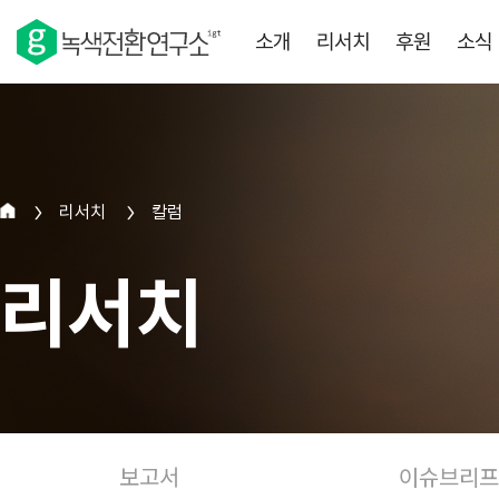
소개
리서치
후원
소식
리서치
칼럼
>
>
리서치
보고서
이슈브리