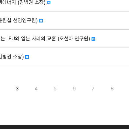
생에너지 (김병권 소장)
(윤원섭 선임연구원)
는...EU와 일본 사례의 교훈 (오선아 연구원)
김병권 소장)
3
4
5
6
7
8