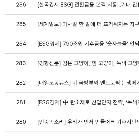
286
[한국경제 ESG] 전환금융 본격 시동...기대 
285
[세계일보] 미사일 한 발에 더 뜨거워지는 지
284
[ESG경제] 790조원 기후금융 ‘숫자놀음’ 안
283
[경향신문] 검은 고양이, 흰 고양이, 녹색 고양
282
[매일노동뉴스] 미 국방부와 엔트로픽 논쟁에서
281
[ESG경제] 中 탄소제로 산업단지 전략, ‘녹
280
[민중의소리] 우리가 먼저 만들어본 기후시민