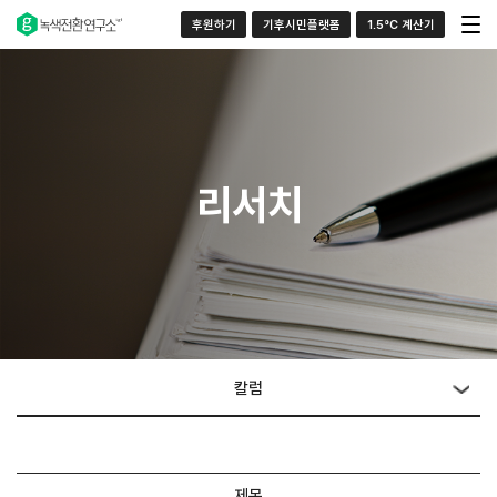
후원하기
기후시민플랫폼
1.5°C 계산기
리서치
칼럼
제목