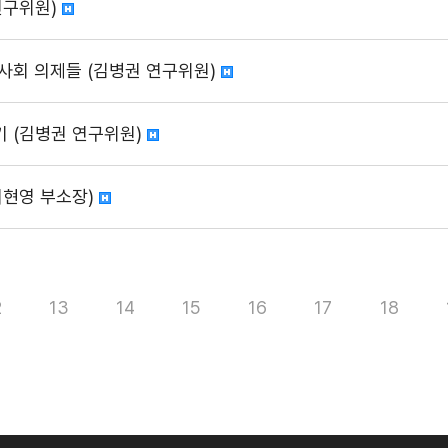
연구위원)
사회 의제들 (김병권 연구위원)
기 (김병권 연구위원)
지현영 부소장)
2
13
14
15
16
17
18