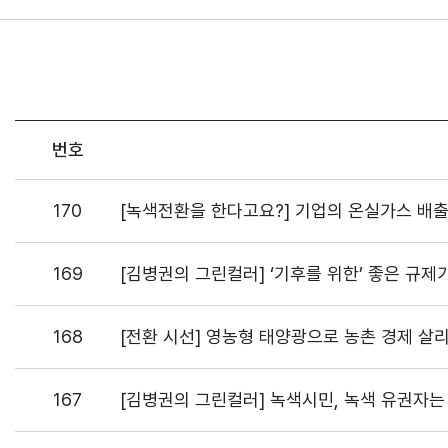
번호
170
[녹색전환을 한다고요?] 기업의 온실가스 배출
169
[김병권의 그린컬러] ‘기후를 위한’ 좋은 규제
168
[전환 시선] 영농형 태양광으로 농촌 경제 살
167
[김병권의 그린컬러] 녹색시민, 녹색 유권자는