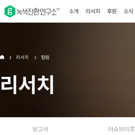
소개
리서치
후원
소식
리서치
칼럼
>
>
리서치
보고서
이슈브리