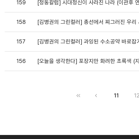
159
[정동칼럼] 시대정신이 사라진 나라 (이관후 
158
[김병권의 그린컬러] 총선에서 찌그러진 우리 
157
[김병권의 그린컬러] 과잉된 수소공약 바로잡
156
[오늘을 생각한다] 포장지만 화려한 초록색 (
11
1