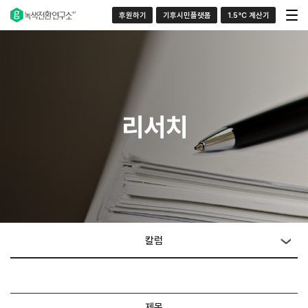
후원하기
기후시민플랫폼
1.5°C 계산기
리서치
칼럼
제목