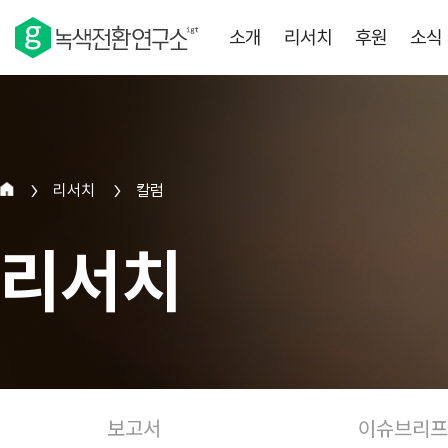
소개
리서치
후원
소식
리서치
칼럼
>
>
리서치
보고서
이슈브리