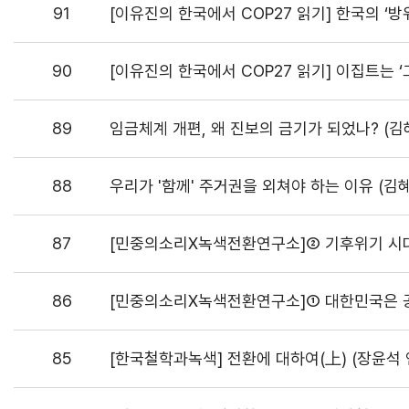
91
[이유진의 한국에서 COP27 읽기] 한국의 ‘방
90
[이유진의 한국에서 COP27 읽기] 이집트는 ‘그
89
임금체계 개편, 왜 진보의 금기가 되었나? (
88
우리가 '함께' 주거권을 외쳐야 하는 이유 (김
87
[민중의소리X녹색전환연구소]② 기후위기 시대
86
[민중의소리X녹색전환연구소]① 대한민국은 공
85
[한국철학과녹색] 전환에 대하여(上) (장윤석