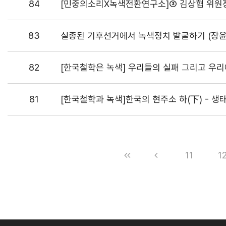
84
[민중의소리X녹색전환연구소]③ 김상협 위원장이
83
실종된 기후선거에서 녹색정치 발굴하기 (장윤
82
[한국철학은 녹색] 우리들의 실패 그리고 우리
81
[한국철학과 녹색]한국의 현주소 하(下) - 
11
1