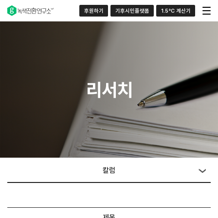
후원하기
기후시민플랫폼
1.5°C 계산기
리서치
칼럼
제목