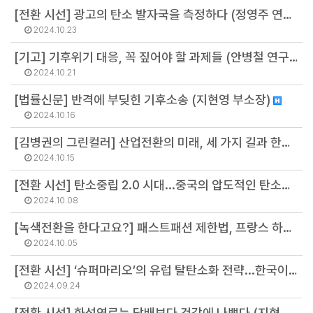
[전환 시선] 광고의 탄소 발자국을 측정하다 (정영주 연구원)
2024.10.23
[기고] 기후위기 대응, 꼭 짚어야 할 과제들 (안병철 연구위원)
2024.10.21
[법률신문] 반격에 부딪힌 기후소송 (지현영 부소장)
2024.10.16
[김병권의 그린컬러] 산업전환의 미래, 세 가지 길과 한국 (김병권 연구위원)
2024.10.15
[전환 시선] 탄소중립 2.0 시대...중국의 압도적인 탄소중립 산업경쟁력 (이유진 소장)
2024.10.08
[녹색전환을 한다고요?] 패스트패션 제한법, 프랑스 하원 통과의 의미 (정영주 연구원)
2024.10.05
[전환 시선] ‘슈퍼마리오’의 유럽 탈탄소화 전략...한국이 배울 점은? (오선아 연구원)
2024.09.24
[전환 시선] 화석연료는 담배보다 건강에 나쁘다 (지현영 부소장)