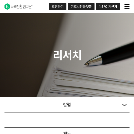
후원하기
기후시민플랫폼
1.5°C 계산기
리서치
칼럼
제목