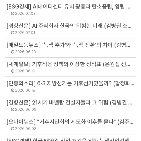
[ESG경제] AI데이터센터 유치 광풍과 탄소중립, 양립 불가능하다 (최기원 경제전환팀장)
2026.07.03
[경향신문] AI 주식회사 한국의 위험한 미래 (김병권 소장)
2026.07.01
[매일노동뉴스] ‘녹색 추가’와 ‘녹색 전환’의 차이 (김병권 소장)
2026.06.23
[세계일보] 기후적응 정책의 이상한 성적표 (윤원섭 선임연구원)
2026.06.19
[민중의소리] 6·3 지방선거는 기후선거였을까? (황정화 연구원)
2026.06.18
[경향신문] 21세기 바벨탑 건설자들과 그 위험 (김병권 소장)
2026.06.09
[오마이뉴스] "기후시민회의 제도화 이후를 묻다" (김주온 연구원)
2026.06.08
[ESG경제] 한국 태양광 산업 재건을 위한 녹색산업정책의 선결 조건 (정영주 연구원)