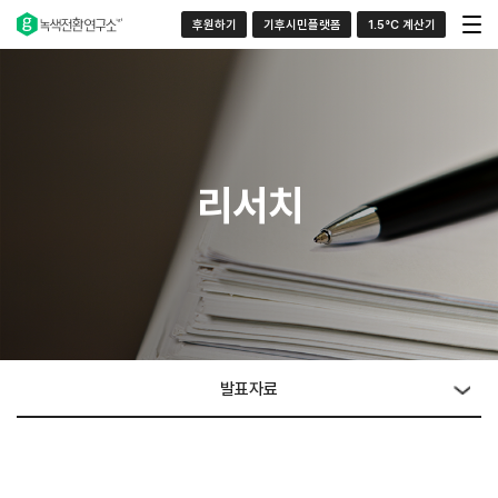
후원하기
기후시민플랫폼
1.5°C 계산기
리서치
발표자료