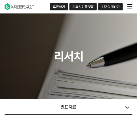
후원하기
기후시민플랫폼
1.5°C 계산기
리서치
발표자료