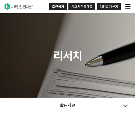
후원하기
기후시민플랫폼
1.5°C 계산기
리서치
발표자료