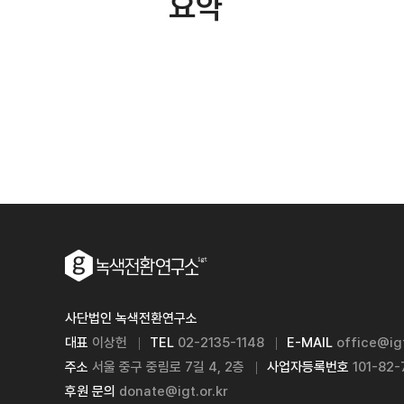
요약
사단법인 녹색전환연구소
대표
이상헌
TEL
02-2135-1148
E-MAIL
office@igt
주소
서울 중구 중림로 7길 4, 2층
사업자등록번호
101-82
후원 문의
donate@igt.or.kr