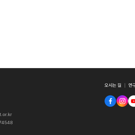
오시는 길
연
.or.kr
-74548