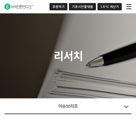
후원하기
기후시민플랫폼
1.5°C 계산기
리서치
이슈브리프