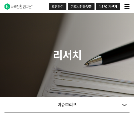
후원하기
기후시민플랫폼
1.5°C 계산기
리서치
이슈브리프