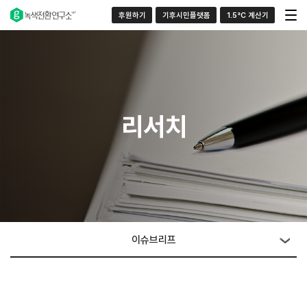
후원하기
기후시민플랫폼
1.5°C 계산기
리서치
이슈브리프