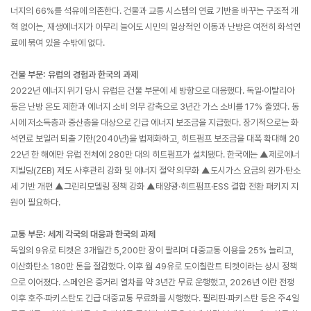
너지의 66%를 석유에 의존한다. 건물과 교통 시스템의 연료 기반을 바꾸는 구조적 개
혁 없이는, 재생에너지가 아무리 늘어도 시민의 일상적인 이동과 난방은 여전히 화석연
료에 묶여 있을 수밖에 없다.
건물 부문: 유럽의 경험과 한국의 과제
2022년 에너지 위기 당시 유럽은 건물 부문에 세 방향으로 대응했다. 독일·이탈리아
등은 난방 온도 제한과 에너지 소비 의무 감축으로 3년간 가스 소비를 17% 줄였다. 동
시에 저소득층과 중산층을 대상으로 긴급 에너지 보조금을 지급했다. 장기적으로는 화
석연료 보일러 퇴출 기한(2040년)을 법제화하고, 히트펌프 보조금을 대폭 확대해 20
22년 한 해에만 유럽 전체에 280만 대의 히트펌프가 설치됐다. 한국에는 ▲제로에너
지빌딩(ZEB) 제도 사후관리 강화 및 에너지 절약 의무화 ▲도시가스 요금의 원가·탄소
세 기반 개편 ▲그린리모델링 정책 강화 ▲태양광·히트펌프·ESS 결합 전환 패키지 지
원이 필요하다.
교통 부문: 세계 각국의 대응과 한국의 과제
독일의 9유로 티켓은 3개월간 5,200만 장이 팔리며 대중교통 이용을 25% 늘리고,
이산화탄소 180만 톤을 절감했다. 이후 월 49유로 도이칠란트 티켓이라는 상시 정책
으로 이어졌다. 스페인은 중거리 열차를 약 3년간 무료 운행했고, 2026년 이란 전쟁
이후 호주·파키스탄도 긴급 대중교통 무료화를 시행했다. 필리핀·파키스탄 등은 주4일