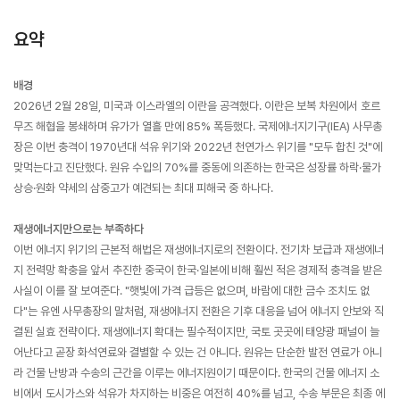
요약
배경
2026년 2월 28일, 미국과 이스라엘의 이란을 공격했다. 이란은 보복 차원에서 호르
무즈 해협을 봉쇄하며 유가가 열흘 만에 85% 폭등했다. 국제에너지기구(IEA) 사무총
장은 이번 충격이 1970년대 석유 위기와 2022년 천연가스 위기를 "모두 합친 것"에
맞먹는다고 진단했다. 원유 수입의 70%를 중동에 의존하는 한국은 성장률 하락·물가
상승·원화 약세의 삼중고가 예견되는 최대 피해국 중 하나다.
재생에너지만으로는 부족하다
이번 에너지 위기의 근본적 해법은 재생에너지로의 전환이다. 전기차 보급과 재생에너
지 전력망 확충을 앞서 추진한 중국이 한국·일본에 비해 훨씬 적은 경제적 충격을 받은
사실이 이를 잘 보여준다. "햇빛에 가격 급등은 없으며, 바람에 대한 금수 조치도 없
다"는 유엔 사무총장의 말처럼, 재생에너지 전환은 기후 대응을 넘어 에너지 안보와 직
결된 실효 전략이다. 재생에너지 확대는 필수적이지만, 국토 곳곳에 태양광 패널이 늘
어난다고 곧장 화석연료와 결별할 수 있는 건 아니다. 원유는 단순한 발전 연료가 아니
라 건물 난방과 수송의 근간을 이루는 에너지원이기 때문이다. 한국의 건물 에너지 소
비에서 도시가스와 석유가 차지하는 비중은 여전히 40%를 넘고, 수송 부문은 최종 에