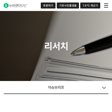
후원하기
기후시민플랫폼
1.5°C 계산기
리서치
이슈브리프