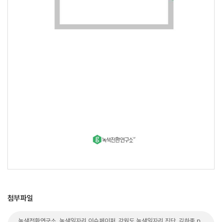
첨부파일
녹색전환연구소_녹색일자리 이슈페이퍼_강원도 녹색일자리 진단_김하종.p