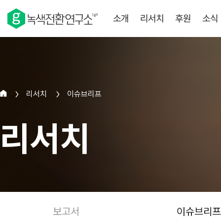
소개
리서치
후원
소식
리서치
이슈브리프
>
>
리서치
보고서
이슈브리