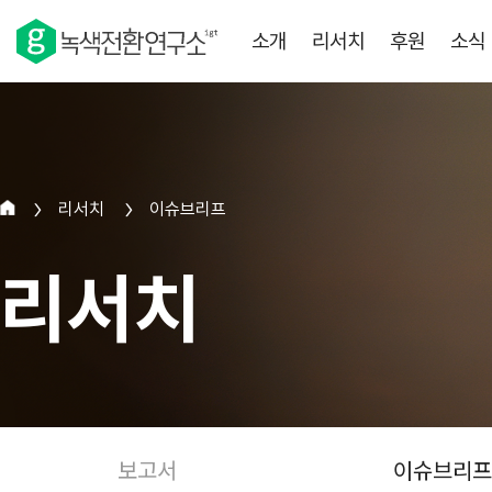
소개
리서치
후원
소식
리서치
이슈브리프
>
>
리서치
보고서
이슈브리