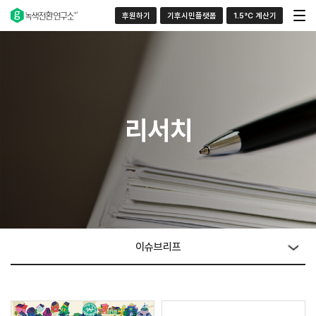
후원하기
기후시민플랫폼
1.5°C 계산기
리서치
이슈브리프