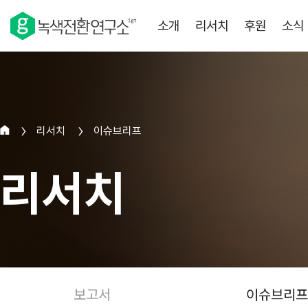
소개
리서치
후원
소식
리서치
이슈브리프
>
>
리서치
보고서
이슈브리