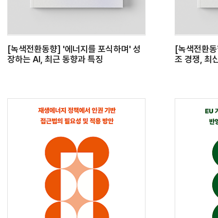
[녹색전환동향] '에너지를 포식하며' 성
[녹색전환동
장하는 AI, 최근 동향과 특징
조 경쟁, 최