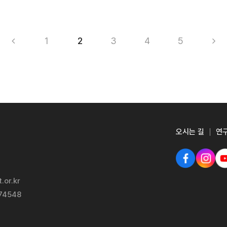
1
2
3
4
5
오시는 길
연
.or.kr
-74548