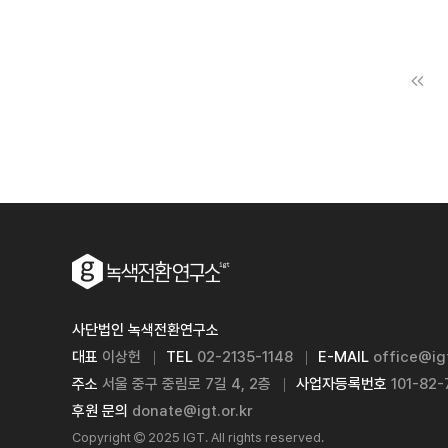
사단법인 녹색전환연구소
대표
이상헌
TEL
02-2135-1148
E-MAIL
office@igt
주소
서울 중구 중림로 7길 4, 2층
사업자등록번호
101-82
후원 문의
donate@igt.or.kr
Copyright
2025 IGT. All rights reserved.