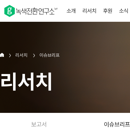
소개
리서치
후원
소식
리서치
이슈브리프
>
>
리서치
보고서
이슈브리