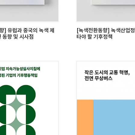
향] 유럽과 중국의 녹색 제
[녹색전환동향] 녹색산업정
신 동향 및 시사점
타야 할 기후정책