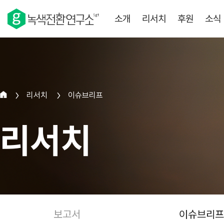
소개
리서치
후원
소식
리서치
이슈브리프
>
>
리서치
보고서
이슈브리