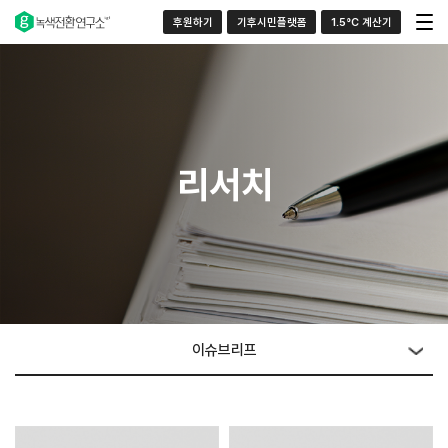
후원하기
기후시민플랫폼
1.5°C 계산기
리서치
이슈브리프