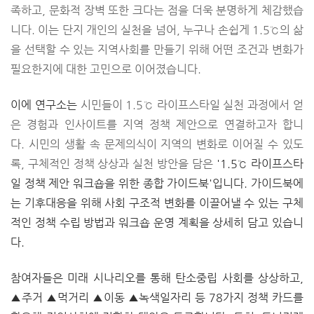
족하고, 문화적 장벽 또한 크다는 점을 더욱 분명하게 체감했습
니다. 이는 단지 개인의 실천을 넘어, 누구나 손쉽게 1.5℃의 삶
을 선택할 수 있는 지역사회를 만들기 위해 어떤 조건과 변화가
필요한지에 대한 고민으로 이어졌습니다.
이에 연구소는
시민들이 1.5℃ 라이프스타일 실천 과정에서 얻
은 경험과 인사이트를 지역 정책 제안으로 연결하고자 합니
다.
시민의 생활 속 문제의식이 지역의 변화로 이어질 수 있도
록, 구체적인 정책 상상과 실천 방안을 담은
'1.5℃ 라이프스타
일
정책 제안 워크숍을 위한 종합 가이드북'입니다. 가이드북에
는 기후대응을 위해 사회 구조적 변화를 이끌어낼 수 있는 구체
적인 정책 수립 방법과 워크숍 운영 계획을 상세히 담고 있습니
다.
참여자들은 미래 시나리오를 통해
탄소중립 사회
를 상상하고,
▲주거
▲
먹거리
▲
이동
▲녹색일자리
등 78가지
정책 카드
를