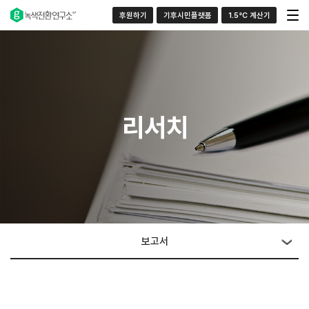
후원하기
기후시민플랫폼
1.5°C 계산기
리서치
보고서