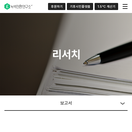
후원하기
기후시민플랫폼
1.5°C 계산기
리서치
보고서