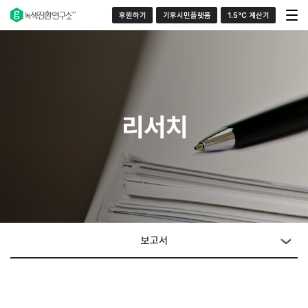
후원하기
기후시민플랫폼
1.5°C 계산기
리서치
보고서