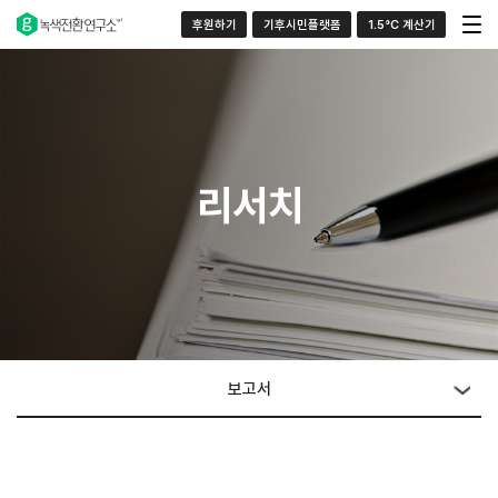
후원하기
기후시민플랫폼
1.5°C 계산기
리서치
보고서