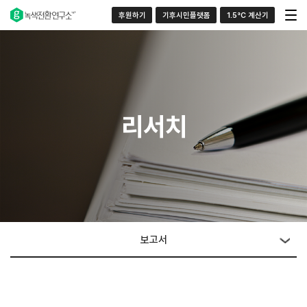
후원하기
기후시민플랫폼
1.5°C 계산기
리서치
보고서