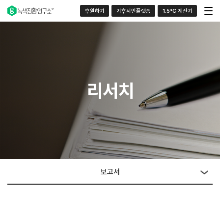
후원하기
기후시민플랫폼
1.5°C 계산기
리서치
보고서