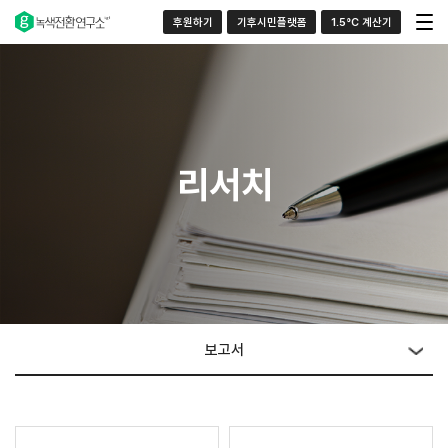
후원하기
기후시민플랫폼
1.5°C 계산기
리서치
보고서