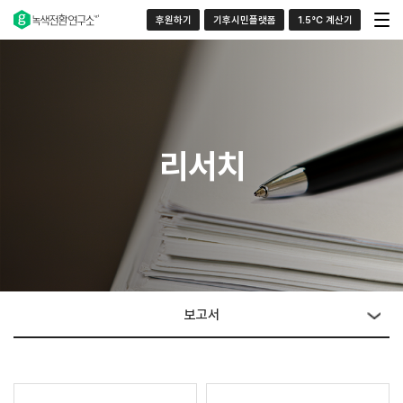
후원하기
기후시민플랫폼
1.5°C 계산기
리서치
보고서