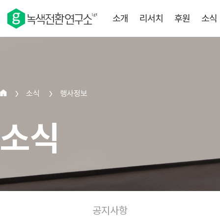
소개
리서치
후원
소식
소식
행사정보
>
>
소식
공지사항