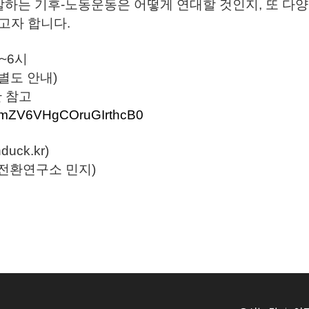
말하는 기후-노동운동은 어떻게 연대할 것인지, 또 다
고자 합니다.
시~6시
별도 안내)
판 참고
t/EmZV6VHgCOruGIrthcB0
uck.kr)
(녹색전환연구소 민지)