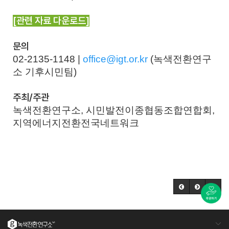
[관련 자료 다운로드]
문의
02-2135-1148 |
office@igt.or.kr
(녹색전환연구
소 기후시민팀)
주최/주관
녹색전환연구소, 시민발전이종협동조합연합회,
지역에너지전환전국네트워크