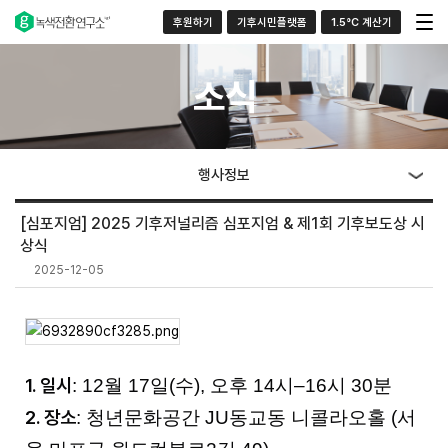
후원하기
기후시민플랫폼
1.5°C 계산기
소식
행사정보
[심포지엄] 2025 기후저널리즘 심포지엄 & 제1회 기후보도상 시
상식
2025-12-05
1. 일시
:
12월 17일(수), 오후 14시–16시 30분
2. 장소
: 청년문화공간 JU동교동 니콜라오홀 (서