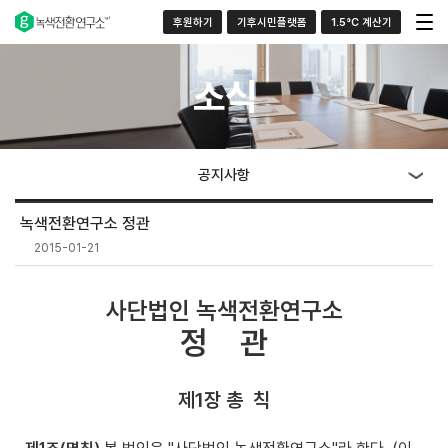
후원하기
기후시민플랫폼
1.5°C 계산기
소식
공지사항
녹색전환연구소 정관
2015-01-21
사단법인 녹색전환연구소
정
관
제1장 총
칙